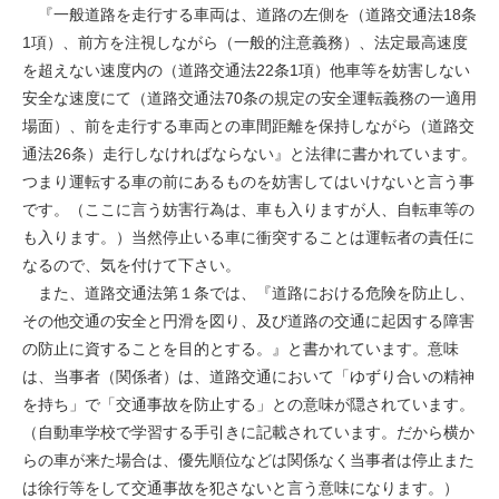
『一般道路を走行する車両は、道路の左側を（道路交通法18条
1項）、前方を注視しながら（一般的注意義務）、法定最高速度
を超えない速度内の（道路交通法22条1項）他車等を妨害しない
安全な速度にて（道路交通法70条の規定の安全運転義務の一適用
場面）、前を走行する車両との車間距離を保持しながら（道路交
通法26条）走行しなければならない』と法律に書かれています。
つまり運転する車の前にあるものを妨害してはいけないと言う事
です。（ここに言う妨害行為は、車も入りますが人、自転車等の
も入ります。）当然停止いる車に衝突することは運転者の責任に
なるので、気を付けて下さい。
また、道路交通法第１条では、『道路における危険を防止し、
その他交通の安全と円滑を図り、及び道路の交通に起因する障害
の防止に資することを目的とする。』と書かれています。意味
は、当事者（関係者）は、道路交通において「ゆずり合いの精神
を持ち」で「交通事故を防止する」との意味が隠されています。
（自動車学校で学習する手引きに記載されています。だから横か
らの車が来た場合は、優先順位などは関係なく当事者は停止また
は徐行等をして交通事故を犯さないと言う意味になります。）