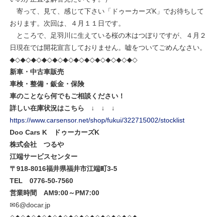
寄って、見て、感じて下さい「ドゥーカーズK」でお待ちして
おります。次回は、４月１１日です。
ところで、足羽川に生えている桜の木はつぼりですが、４月２
日現在では開花宣言しておりません。嘘をついてごめんなさい。
◆◇◆◇◆◇◆◇◆◇◆◇◆◇◆◇◆◇◆◇◆◇◆◇
新車・中古車販売
車検・整備・鈑金・保険
車のことなら何でもご相談ください！
詳しい在庫状況はこちら ↓ ↓ ↓
https://www.carsensor.net/shop/fukui/322715002/stocklist
Doo Cars K
ドゥーカーズK
株式会社 つるや
江端サービスセンター
〒918-8016
福井県福井市江端町3-5
TEL
0776-50-7560
営業時間 AM9:00
～PM7:00
✉6@docar.jp
◇◆◇◆◇◆◇◆◇◆◇◆◇◆◇◆◇◆◇◆◇◆◇◆