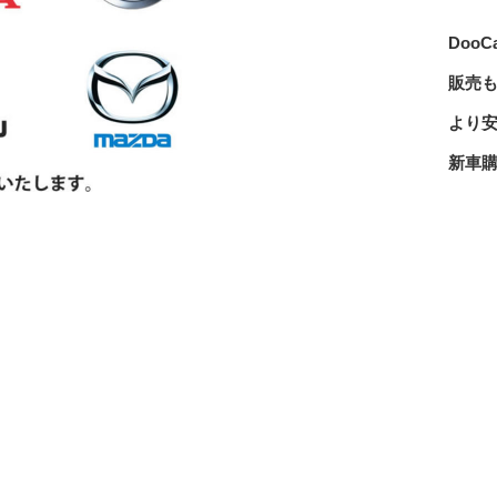
Doo
販売
より
新車購