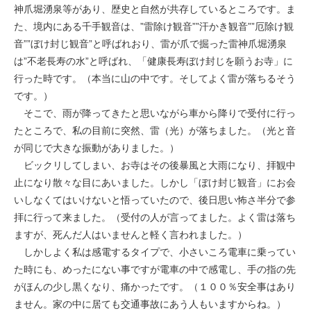
神爪堀湧泉等があり、歴史と自然が共存しているところです。ま
た、境内にある千手観音は、”雷除け観音””汗かき観音””厄除け観
音””ぼけ封じ観音”と呼ばれおり、雷が爪で掘った雷神爪堀湧泉
は”不老長寿の水”と呼ばれ、「健康長寿ぼけ封じを願うお寺」に
行った時です。（本当に山の中です。そしてよく雷が落ちるそう
です。）
そこで、雨が降ってきたと思いながら車から降りで受付に行っ
たところで、私の目前に突然、雷（光）が落ちました。（光と音
が同じで大きな振動がありました。）
ビックリしてしまい、お寺はその後暴風と大雨になり、拝観中
止になり散々な目にあいました。しかし「ぼけ封じ観音」にお会
いしなくてはいけないと悟っていたので、後日思い怖さ半分で参
拝に行って来ました。（受付の人が言ってました。よく雷は落ち
ますが、死んだ人はいませんと軽く言われました。）
しかしよく私は感電するタイプで、小さいころ電車に乗ってい
た時にも、めったにない事ですが電車の中で感電し、手の指の先
がほんの少し黒くなり、痛かったです。（１００％安全事はあり
ません。家の中に居ても交通事故にあう人もいますからね。）